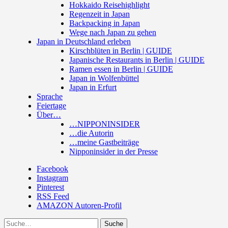
Hokkaido Reisehighlight
Regenzeit in Japan
Backpacking in Japan
Wege nach Japan zu gehen
Japan in Deutschland erleben
Kirschblüten in Berlin | GUIDE
Japanische Restaurants in Berlin | GUIDE
Ramen essen in Berlin | GUIDE
Japan in Wolfenbüttel
Japan in Erfurt
Sprache
Feiertage
Über…
…NIPPONINSIDER
…die Autorin
…meine Gastbeiträge
Nipponinsider in der Presse
Facebook
Instagram
Pinterest
RSS Feed
AMAZON Autoren-Profil
Suche