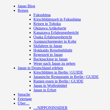
Japan Blog
Reisen
Fukushima
Kirschblütenzeit in Fukushima
Reisen in Tohoku
Okinawa Artikelserie
Kanazawa Erfahrungsbericht
Osaka Erfahrungsbericht
Austauschsemester in Kobe
Skifahren in Japan
Hokkaido Reisehighlight
Regenzeit in Japan
Backpacking in Japan
Wege nach Japan zu gehen
Japan in Deutschland erleben
Kirschblüten in Berlin | GUIDE
Japanische Restaurants in Berlin | GUIDE
Ramen essen in Berlin | GUIDE
Japan in Wolfenbüttel
Japan in Erfurt
Sprache
Feiertage
Über…
…NIPPONINSIDER