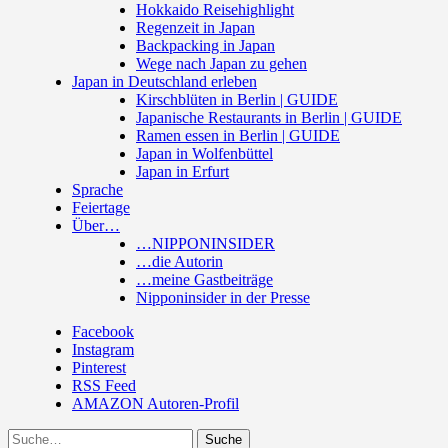
Hokkaido Reisehighlight
Regenzeit in Japan
Backpacking in Japan
Wege nach Japan zu gehen
Japan in Deutschland erleben
Kirschblüten in Berlin | GUIDE
Japanische Restaurants in Berlin | GUIDE
Ramen essen in Berlin | GUIDE
Japan in Wolfenbüttel
Japan in Erfurt
Sprache
Feiertage
Über…
…NIPPONINSIDER
…die Autorin
…meine Gastbeiträge
Nipponinsider in der Presse
Facebook
Instagram
Pinterest
RSS Feed
AMAZON Autoren-Profil
Suche