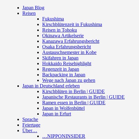
Japan Blog
Reisen
Fukushima
Kirschblütenzeit in Fukushima
Reisen in Tohoku
Okinawa Artikelserie
Kanazawa Erfahrungsbericht
Osaka Erfahrungsbericht
Austauschsemester in Kobe
Skifahren in Japan
Hokkaido Reisehighlight
Regenzeit in Japan
Backpacking in Japan
Wege nach Japan zu gehen
Japan in Deutschland erleben
Kirschblüten in Berlin | GUIDE
Japanische Restaurants in Berlin | GUIDE
Ramen essen in Berlin | GUIDE
Japan in Wolfenbüttel
Japan in Erfurt
Sprache
Feiertage
Über…
…NIPPONINSIDER