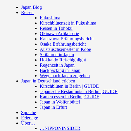
Japan Blog
Reisen
Fukushima
Kirschblütenzeit in Fukushima
Reisen in Tohoku
Okinawa Artikelserie
Kanazawa Erfahrungsbericht
Osaka Erfahrungsbericht
Austauschsemester in Kobe
Skifahren in Japan
Hokkaido Reisehighlight
Regenzeit in Japan
Backpacking in Japan
Wege nach Japan zu gehen
Japan in Deutschland erleben
Kirschblüten in Berlin | GUIDE
Japanische Restaurants in Berlin | GUIDE
Ramen essen in Berlin | GUIDE
Japan in Wolfenbüttel
Japan in Erfurt
Sprache
Feiertage
Über…
…NIPPONINSIDER