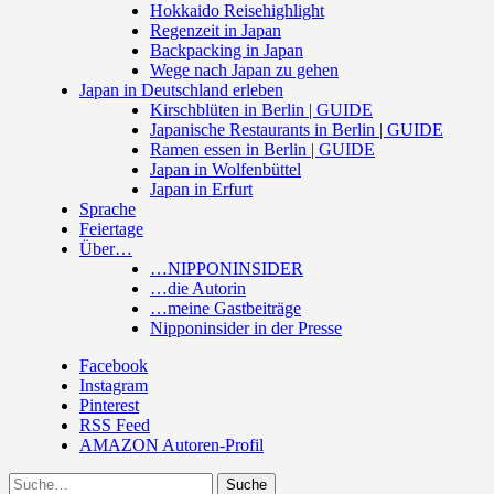
Hokkaido Reisehighlight
Regenzeit in Japan
Backpacking in Japan
Wege nach Japan zu gehen
Japan in Deutschland erleben
Kirschblüten in Berlin | GUIDE
Japanische Restaurants in Berlin | GUIDE
Ramen essen in Berlin | GUIDE
Japan in Wolfenbüttel
Japan in Erfurt
Sprache
Feiertage
Über…
…NIPPONINSIDER
…die Autorin
…meine Gastbeiträge
Nipponinsider in der Presse
Facebook
Instagram
Pinterest
RSS Feed
AMAZON Autoren-Profil
Suche