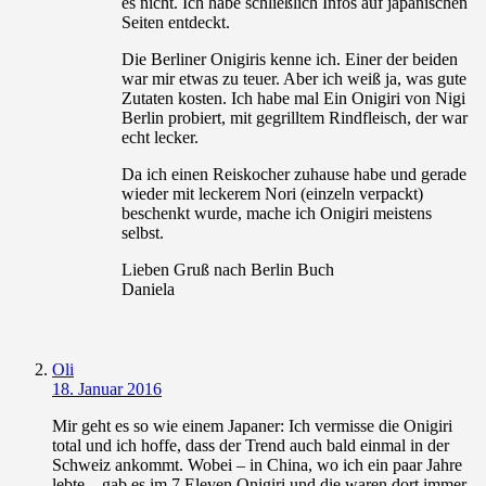
es nicht. Ich habe schließlich Infos auf japanischen
Seiten entdeckt.
Die Berliner Onigiris kenne ich. Einer der beiden
war mir etwas zu teuer. Aber ich weiß ja, was gute
Zutaten kosten. Ich habe mal Ein Onigiri von Nigi
Berlin probiert, mit gegrilltem Rindfleisch, der war
echt lecker.
Da ich einen Reiskocher zuhause habe und gerade
wieder mit leckerem Nori (einzeln verpackt)
beschenkt wurde, mache ich Onigiri meistens
selbst.
Lieben Gruß nach Berlin Buch
Daniela
Oli
18. Januar 2016
Mir geht es so wie einem Japaner: Ich vermisse die Onigiri
total und ich hoffe, dass der Trend auch bald einmal in der
Schweiz ankommt. Wobei – in China, wo ich ein paar Jahre
lebte – gab es im 7 Eleven Onigiri und die waren dort immer