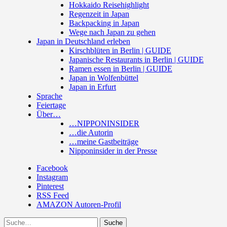
Hokkaido Reisehighlight
Regenzeit in Japan
Backpacking in Japan
Wege nach Japan zu gehen
Japan in Deutschland erleben
Kirschblüten in Berlin | GUIDE
Japanische Restaurants in Berlin | GUIDE
Ramen essen in Berlin | GUIDE
Japan in Wolfenbüttel
Japan in Erfurt
Sprache
Feiertage
Über…
…NIPPONINSIDER
…die Autorin
…meine Gastbeiträge
Nipponinsider in der Presse
Facebook
Instagram
Pinterest
RSS Feed
AMAZON Autoren-Profil
Suche