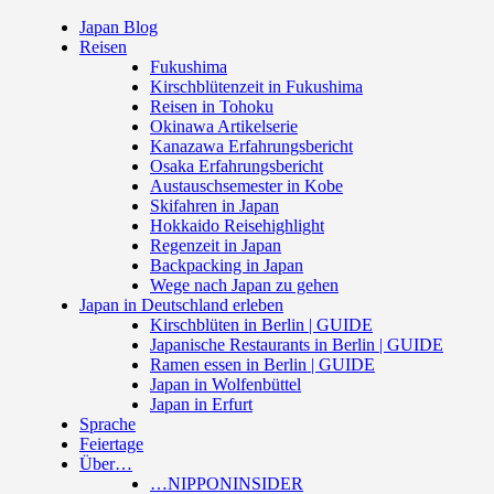
Japan Blog
Reisen
Fukushima
Kirschblütenzeit in Fukushima
Reisen in Tohoku
Okinawa Artikelserie
Kanazawa Erfahrungsbericht
Osaka Erfahrungsbericht
Austauschsemester in Kobe
Skifahren in Japan
Hokkaido Reisehighlight
Regenzeit in Japan
Backpacking in Japan
Wege nach Japan zu gehen
Japan in Deutschland erleben
Kirschblüten in Berlin | GUIDE
Japanische Restaurants in Berlin | GUIDE
Ramen essen in Berlin | GUIDE
Japan in Wolfenbüttel
Japan in Erfurt
Sprache
Feiertage
Über…
…NIPPONINSIDER