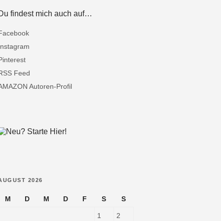
Du findest mich auch auf…
Facebook
Instagram
Pinterest
RSS Feed
AMAZON Autoren-Profil
AUGUST 2026
M
D
M
D
F
S
S
1
2