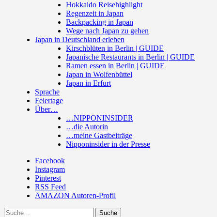
Hokkaido Reisehighlight
Regenzeit in Japan
Backpacking in Japan
Wege nach Japan zu gehen
Japan in Deutschland erleben
Kirschblüten in Berlin | GUIDE
Japanische Restaurants in Berlin | GUIDE
Ramen essen in Berlin | GUIDE
Japan in Wolfenbüttel
Japan in Erfurt
Sprache
Feiertage
Über…
…NIPPONINSIDER
…die Autorin
…meine Gastbeiträge
Nipponinsider in der Presse
Facebook
Instagram
Pinterest
RSS Feed
AMAZON Autoren-Profil
Suche