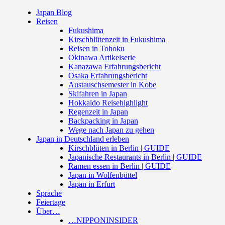
Japan Blog
Reisen
Fukushima
Kirschblütenzeit in Fukushima
Reisen in Tohoku
Okinawa Artikelserie
Kanazawa Erfahrungsbericht
Osaka Erfahrungsbericht
Austauschsemester in Kobe
Skifahren in Japan
Hokkaido Reisehighlight
Regenzeit in Japan
Backpacking in Japan
Wege nach Japan zu gehen
Japan in Deutschland erleben
Kirschblüten in Berlin | GUIDE
Japanische Restaurants in Berlin | GUIDE
Ramen essen in Berlin | GUIDE
Japan in Wolfenbüttel
Japan in Erfurt
Sprache
Feiertage
Über…
…NIPPONINSIDER