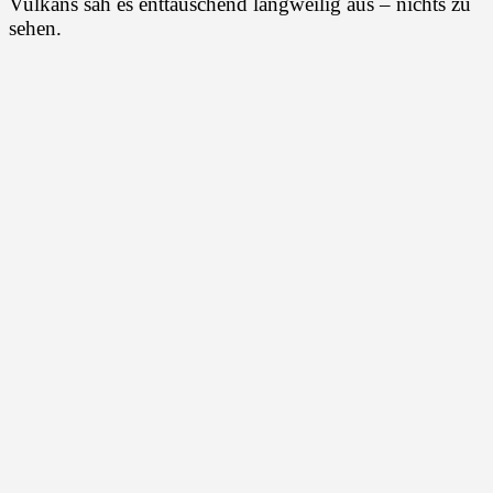
Vulkans sah es enttäuschend langweilig aus – nichts zu
sehen.