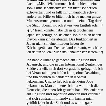
dachte „Mist! Wie komme ich denn hier an einen
Job? Ohne Japanisch!“ Ich bin nicht sonderlich
extrovertiert und es fällt mir unglaublich schwer,
andere um Hilfe zu bitten. Ich habe meinen ganzen
Mut zusammengenommen und bin einen Tag durch
die Stadt, überall wo ich etwas von English oder ド
イツ lesen konnte, habe ich in gebrochenem
japanisch gefragt, ob sie einen Job für mich hätten.
Davon kann ich dir abraten. Das funktioniert in
Japan nicht (In einem Laden haben sie
Küchengeräte aus Deutschland verkauft, was hätte
ich da tun sollen? Mich ins Schaufenster setzen???)
Ich habe Aushänge gemacht, auf Englisch und
Japanisch, und die in den International-Zentren der
Städte verteilt, mich dort vorgestellt, gefragt, ob ich
bei Veranstaltungen helfen kann, ohne Bezahlung
und bin dadurch mit anderen in Kontakt
gekommen. Und so hab ich erste kleine Jobs
bekommen. Man erinnerte sich, da war doch die
Deutsche, die einen Job gesucht hat – Visitenkarten
auf Englisch und Japanisch drucken und verteilen
hat sich ausgezahlt. Irgendwann kannte mich
gefühlt jeder in der Stadt und es wurde ganz