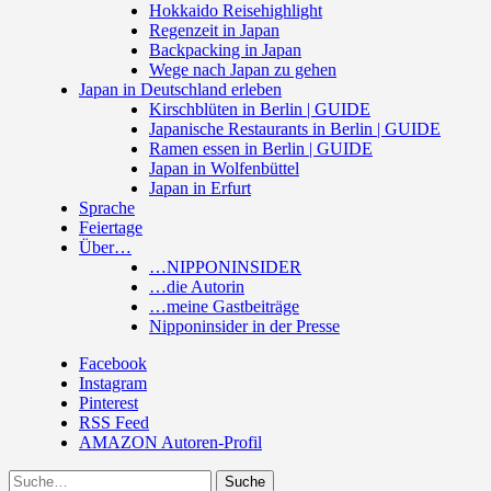
Hokkaido Reisehighlight
Regenzeit in Japan
Backpacking in Japan
Wege nach Japan zu gehen
Japan in Deutschland erleben
Kirschblüten in Berlin | GUIDE
Japanische Restaurants in Berlin | GUIDE
Ramen essen in Berlin | GUIDE
Japan in Wolfenbüttel
Japan in Erfurt
Sprache
Feiertage
Über…
…NIPPONINSIDER
…die Autorin
…meine Gastbeiträge
Nipponinsider in der Presse
Facebook
Instagram
Pinterest
RSS Feed
AMAZON Autoren-Profil
Suche