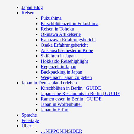
Japan Blog
Reisen
Fukushima
Kirschblütenzeit in Fukushima
Reisen in Tohoku
Okinawa Artikelserie
Kanazawa Erfahrungsbericht
Osaka Erfahrungsbericht
Austauschsemester in Kobe
Skifahren in Japan
Hokkaido Reisehighlight
Regenzeit in Japan
Backpacking in Japan
Wege nach Japan zu gehen
Japan in Deutschland erleben
Kirschblüten in Berlin | GUIDE
Japanische Restaurants in Berlin | GUIDE
Ramen essen in Berlin | GUIDE
Japan in Wolfenbüttel
Japan in Erfurt
Sprache
Feiertage
Über…
…NIPPONINSIDER