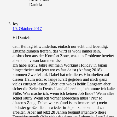
Daniela
Joy
19. Oktober 2017
Hi Daniela,
dein Beitrag ist wunderbar, einfach nur echt und lebendig.
Entscheidungen treffen, das wird es wohl immer sein,
ausbrechen aus der Komfort Zone, was uns Probleme bereitet
aber auch voran kommen lässt.
Ich habe jetzt 2 Jahre auf mein Working Holiday in Japan
hingearbeitet und jetzt wo es fast da ist (Anfang 2018)
kommen Zweifel auf. Dabei hat mir dieses Hinarbeiten auf
diesen Traum jetzt so lange Kraft gegeben und mich ganz
vieles ertragen lassen. Aber jetzt wo es heißt: Langsam aber
sicher die Zelte in Deutschland abbrechen, bekomme ich kalte
Füße. Was mache ich, wenn ich keinen Job finde? Wenn alles
schief läuft? Wenn ich vorher abbrechen muss? Nur so
düsteres Zeug. Dabei war es (und ist es immernoch) mein
nächster großer Traum wieder in Japan zu leben und zu
arbeiten. Aber mit jetzt 28 Jahren beginnt irgendwo diese
Torschlusspanik (Wie sieht das denn im Lebenslauf aus? dann