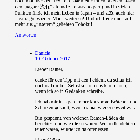
noch mal über den Text, ein paar kleine Flüchtigkeiten lassen
den „nagare 流れ“ ab und zu etwas holpern) und in vielen
Punkten finde ich mein Leben in Japan – und z.Zt. auch hier
– ganz gut wieder. Mach weiter so! Und ich freue mich auf
mehr aus „unserem“ geliebten Tohoku!
Antworten
Daniela
19. Oktober 2017
Lieber Rainer,
danke für den Tipp mit den Fehlern, da schau ich
nochmal drüber. Selbst seh ich das kaum noch,
wenn ich so in Gedanken schreibe.
Ich hab mir in Japan immer knusprige Brötchen und
Schinken gekauft, wenn es mal wieder soweit war.
Bin gespannt, von welchen Ramen-Läden du
berichtest und wie die so waren. Wenn die nicht so
teuer wären, würde ich da öfter essen.
Liebe Grüße