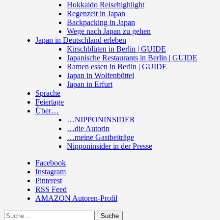
Hokkaido Reisehighlight
Regenzeit in Japan
Backpacking in Japan
Wege nach Japan zu gehen
Japan in Deutschland erleben
Kirschblüten in Berlin | GUIDE
Japanische Restaurants in Berlin | GUIDE
Ramen essen in Berlin | GUIDE
Japan in Wolfenbüttel
Japan in Erfurt
Sprache
Feiertage
Über…
…NIPPONINSIDER
…die Autorin
…meine Gastbeiträge
Nipponinsider in der Presse
Facebook
Instagram
Pinterest
RSS Feed
AMAZON Autoren-Profil
Suche