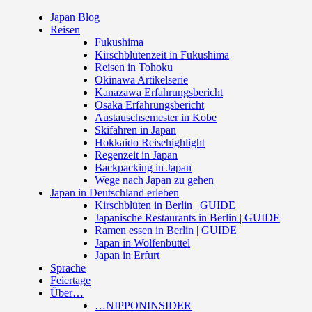
Japan Blog
Reisen
Fukushima
Kirschblütenzeit in Fukushima
Reisen in Tohoku
Okinawa Artikelserie
Kanazawa Erfahrungsbericht
Osaka Erfahrungsbericht
Austauschsemester in Kobe
Skifahren in Japan
Hokkaido Reisehighlight
Regenzeit in Japan
Backpacking in Japan
Wege nach Japan zu gehen
Japan in Deutschland erleben
Kirschblüten in Berlin | GUIDE
Japanische Restaurants in Berlin | GUIDE
Ramen essen in Berlin | GUIDE
Japan in Wolfenbüttel
Japan in Erfurt
Sprache
Feiertage
Über…
…NIPPONINSIDER