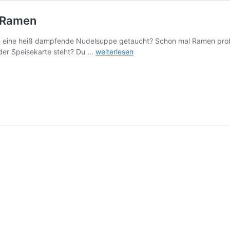
– Ramen
in eine heiß dampfende Nudelsuppe getaucht? Schon mal Ramen pro
Alles
 der Speisekarte steht? Du …
weiterlesen
über
die
japanische
Nudelsuppe
–
Ramen